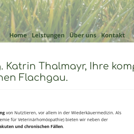
Home
Leistungen
Über uns
Kontakt
. Katrin Thalmayr, Ihre ko
auenoperationen, Homöopat
chen Flachgau.
rztpraxis.
ung
von Nutztieren, vor allem in der Wiederkäuermedizin. Als
mie für Veterinärhomöopathie) bieten wir neben der
akuten und chronischen Fällen
.