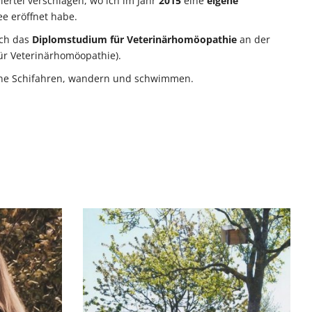
iertel verschlagen, wo ich im Jahr
2015
eine
eigene
e eröffnet habe.
ich das
Diplomstudium für Veterinärhomöopathie
an der
ür Veterinärhomöopathie).
erne Schifahren, wandern und schwimmen.