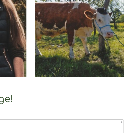
ge!
*