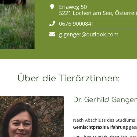
Erlaweg 50
5221
Lochen am See
,
Österrei
0676 9000841
g.genger@outlook.com
Über die Tierärztinnen:
Dr. Gerhild Genger
Nach Abschluss des Studiums im
Gemischtpraxis Erfahrung
ges