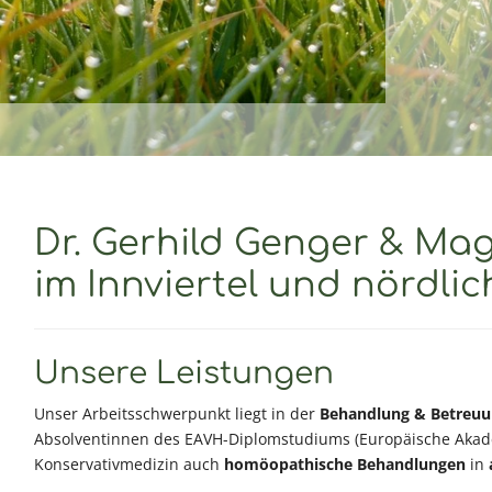
Dr. Gerhild Genger & Mag
Gesundheitsvorsorge, Kl
im Innviertel und nördli
Ihrer fürsorglichen Tiera
Unsere Leistungen
Unser Arbeitsschwerpunkt liegt in der
Behandlung & Betreu
Absolventinnen des EAVH-Diplomstudiums (Europäische Akade
Konservativmedizin auch
homöopathische Behandlungen
in