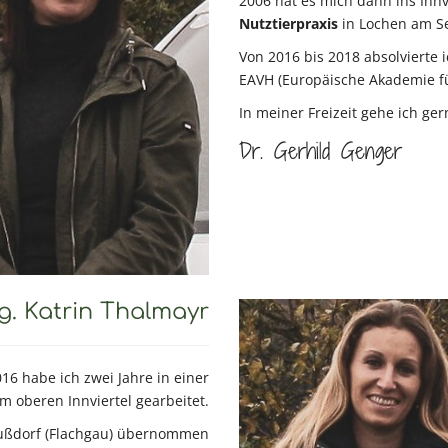
2006 hat es mich dann ins Innv
Nutztierpraxis
in Lochen am Se
Von 2016 bis 2018 absolvierte 
EAVH (Europäische Akademie f
In meiner Freizeit gehe ich g
Dr. Gerhild Genger
. Katrin Thalmayr
6 habe ich zwei Jahre in einer
im oberen Innviertel gearbeitet.
 Nußdorf (Flachgau) übernommen